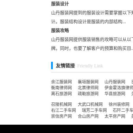
服装设计
山丹服装网提到的服装设计需要掌握以下
计。服装结构设计是服装的内部结构...
服装攻略
山丹服装网提供服装销售的攻略可以从以
牌。同时，也要了解客户的预算和购买目..
友情链接
Friendly Link
余江服装网
襄垣服装网
山丹服装网
衡南律师网
北票律师网
伊金霍洛旗律
离石旅游网
疏勒旅游网
华县旅游网
召陵机械网
大武口机械网
徐州装修网
右江二手车网
瑞芳二手车网
石阡二手
崇信房产网
合山房产网
太平房产网