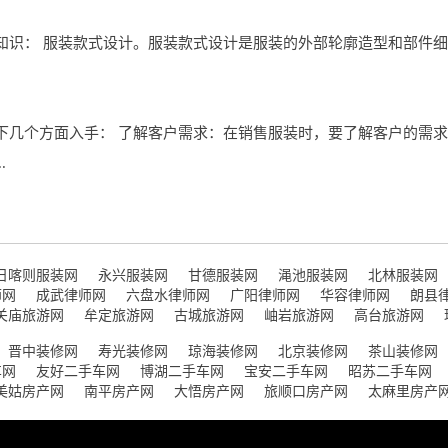
知识： 服装款式设计。服装款式设计是服装的外部轮廓造型和部件细
下几个方面入手： 了解客户需求：在销售服装时，要了解客户的需
.
日喀则服装网
永兴服装网
甘德服装网
渑池服装网
北林服装网
师网
成武律师网
六盘水律师网
广阳律师网
华容律师网
朗县
关庙旅游网
牟定旅游网
古城旅游网
岫岩旅游网
高台旅游网
晋中装修网
寿光装修网
琼海装修网
北京装修网
茶山装修网
车网
友好二手车网
博湖二手车网
宝安二手车网
昭苏二手车网
美姑房产网
南平房产网
大悟房产网
旅顺口房产网
太麻里房产