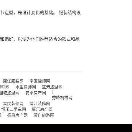
节造型，是设计变化的基础。 服装结构设
求和偏好，以便为他们推荐适合的款式和品
廉江服装网
南区律师网
律师网
水里律师网
空港旅游网
|
理塘旅游网
安平房产网
秀峰机械网
富民装修网
蒲江装修网
博乐二手车网
康乐房产网
网
德昌房产网
蒙自旅游网